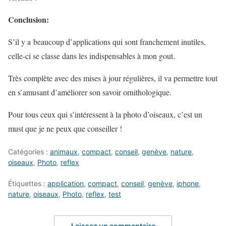
Conclusion:
S’il y a beaucoup d’applications qui sont franchement inutiles,
celle-ci se classe dans les indispensables à mon gout.
Très complète avec des mises à jour régulières, il va permettre tout
en s’amusant d’améliorer son savoir ornithologique.
Pour tous ceux qui s’intéressent à la photo d’oiseaux, c’est un
must que je ne peux que conseiller !
Catégories :
animaux
,
compact
,
conseil
,
genève
,
nature
,
oiseaux
,
Photo
,
reflex
Étiquettes :
application
,
compact
,
conseil
,
genève
,
iphone
,
nature
,
oiseaux
,
Photo
,
reflex
,
test
Laissez un commentaire