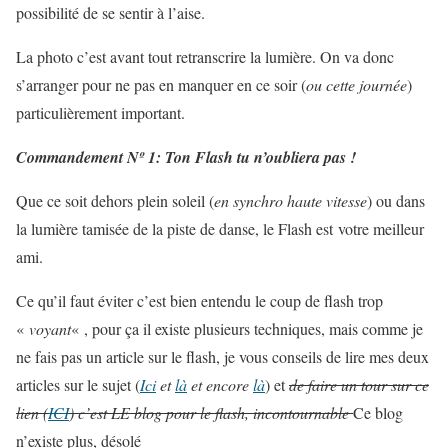
possibilité de se sentir à l’aise.
La photo c’est avant tout retranscrire la lumière. On va donc
s’arranger pour ne pas en manquer en ce soir (
ou cette journée
)
particulièrement important.
Commandement Nº 1: Ton Flash tu n’oubliera pas !
Que ce soit dehors plein soleil (
en synchro haute vitesse
) ou dans
la lumière tamisée de la piste de danse, le Flash est votre meilleur
ami.
Ce qu’il faut éviter c’est bien entendu le coup de flash trop
«
voyant
« , pour ça il existe plusieurs techniques, mais comme je
ne fais pas un article sur le flash, je vous conseils de lire mes deux
articles sur le sujet (
Ici
et
là
et encore
là
) et
de faire un tour sur ce
lien (
ICI
) c’est LE blog pour le flash, incontournable
Ce blog
n’existe plus, désolé