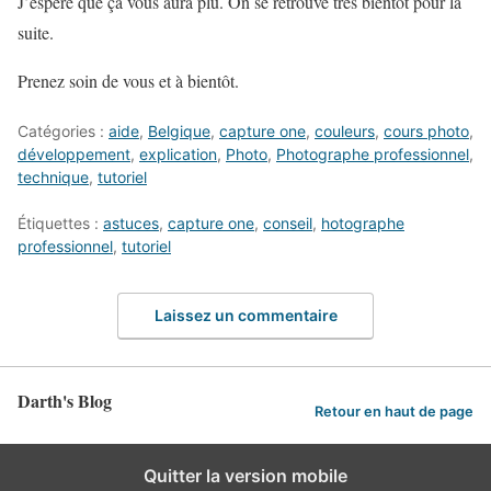
J’espère que ça vous aura plu. On se retrouve très bientôt pour la
suite.
Prenez soin de vous et à bientôt.
Catégories :
aide
,
Belgique
,
capture one
,
couleurs
,
cours photo
,
développement
,
explication
,
Photo
,
Photographe professionnel
,
technique
,
tutoriel
Étiquettes :
astuces
,
capture one
,
conseil
,
hotographe
professionnel
,
tutoriel
Laissez un commentaire
Darth's Blog
Retour en haut de page
Quitter la version mobile