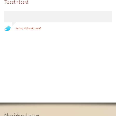
Tweet récent
Suivez @frankydarth
Merci de noter que …