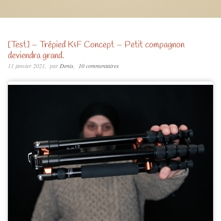
[Test] – Trépied K&F Concept – Petit compagnon
deviendra grand.
11 janvier 2021
par
Denis
10 commentaires