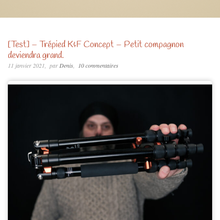
[Test] – Trépied K&F Concept – Petit compagnon
deviendra grand.
11 janvier 2021
par
Denis
10 commentaires