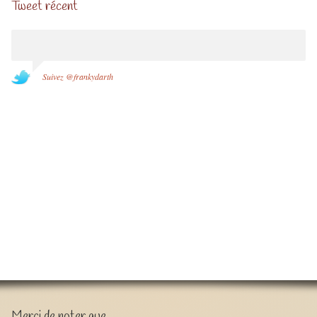
Tweet récent
Suivez @frankydarth
Merci de noter que …