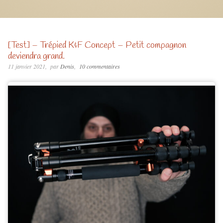
[Test] – Trépied K&F Concept – Petit compagnon
deviendra grand.
11 janvier 2021
par
Denis
10 commentaires