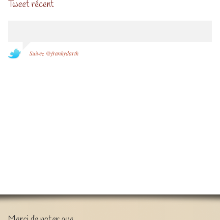
Tweet récent
Suivez @frankydarth
Merci de noter que …