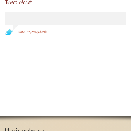
Tweet récent
Suivez @frankydarth
Merci de noter que …