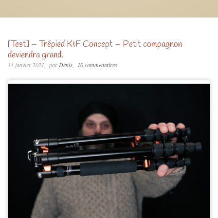
[Test] – Trépied K&F Concept – Petit compagnon
deviendra grand.
11 janvier 2021
par
Denis
10 commentaires