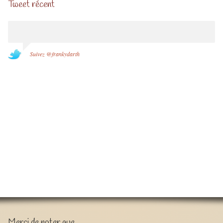
Tweet récent
Suivez @frankydarth
Merci de noter que …