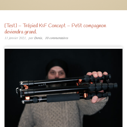
[Test] – Trépied K&F Concept – Petit compagnon
deviendra grand.
11 janvier 2021
par
Denis
10 commentaires