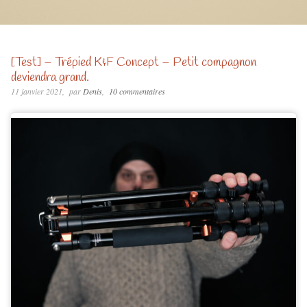
[Test] – Trépied K&F Concept – Petit compagnon
deviendra grand.
11 janvier 2021
par
Denis
10 commentaires