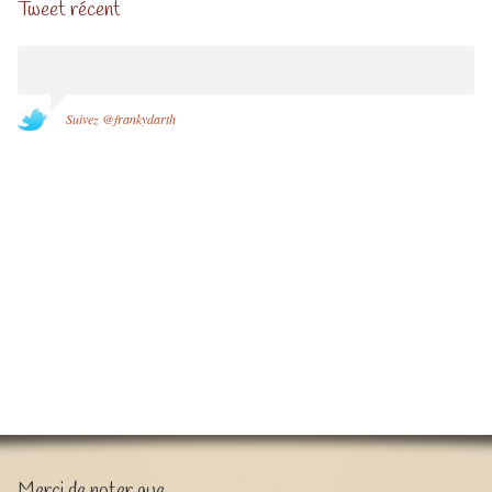
Tweet récent
Suivez @frankydarth
Merci de noter que …