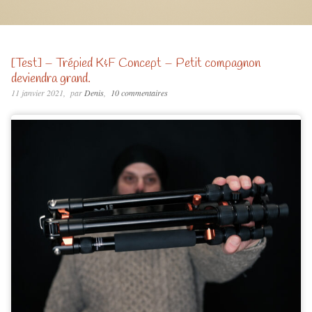
[Test] – Trépied K&F Concept – Petit compagnon
deviendra grand.
11 janvier 2021
par
Denis
10 commentaires