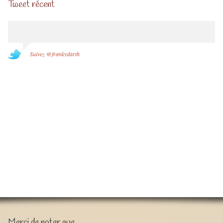
Tweet récent
Suivez @frankydarth
Merci de noter que …