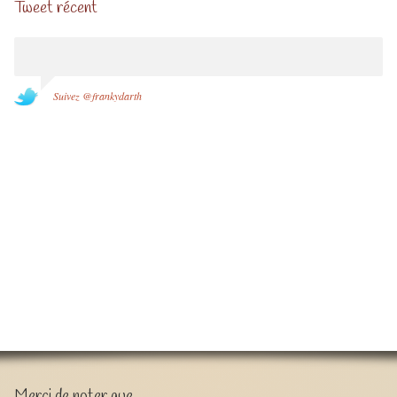
Tweet récent
Suivez @frankydarth
Merci de noter que …