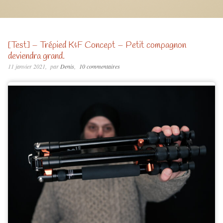
[Test] – Trépied K&F Concept – Petit compagnon
deviendra grand.
11 janvier 2021
par
Denis
10 commentaires