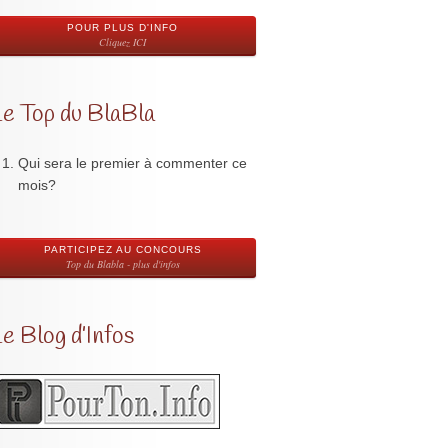
POUR PLUS D'INFO
Cliquez ICI
Le Top du BlaBla
Qui sera le premier à commenter ce
mois?
PARTICIPEZ AU CONCOURS
Top du Blabla - plus d'infos
e Blog d’Infos