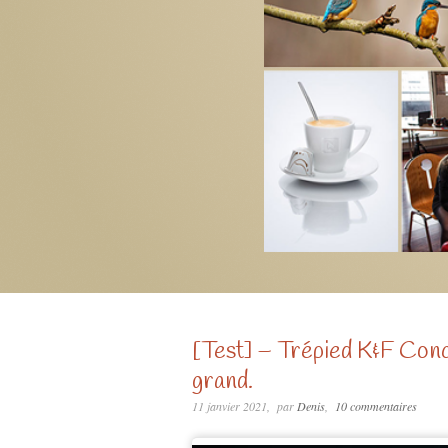
[Test] – Trépied K&F Con
grand.
11 janvier 2021
par
Denis
10 commentaires