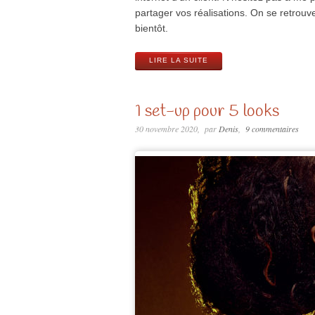
partager vos réalisations. On se retrouve
bientôt.
LIRE LA SUITE
1 set-up pour 5 looks
30 novembre 2020
par
Denis
9 commentaires