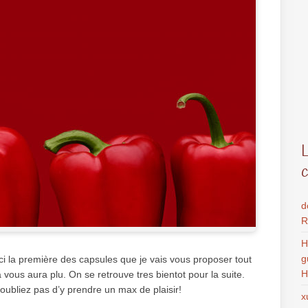
d
R
H
g
i la première des capsules que je vais vous proposer tout
H
vous aura plu. On se retrouve tres bientot pour la suite.
oubliez pas d’y prendre un max de plaisir!
x