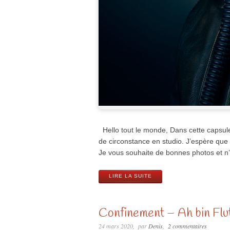
Hello tout le monde, Dans cette capsul
de circonstance en studio. J’espère que 
Je vous souhaite de bonnes photos et n’
LIRE LA SUITE
Confinement – Ah bin Flut
24 mars 2020
par
Denis
2 commentaires