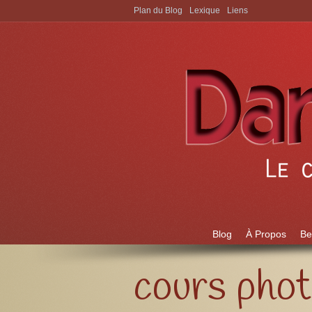
Plan du Blog
Lexique
Liens
Aller à:
Blog
À Propos
Be
cours pho