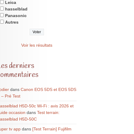
Leica
hasselblad
Panasonic
Autres
Voir les résultats
Les derniers
commentaires
odier
dans
Canon EOS 5DS et EOS 5DS
 – Pré Test
asselblad H5D-50c Wi-Fi : avis 2026 et
uide occasion
dans
Test terrain:
asselblad H5D-50C
uper tv app
dans
[Test Terrain] Fujifilm