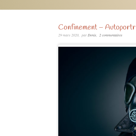
Confinement – Autoportr
29 mars 2020
par
Denis
2 commentaires