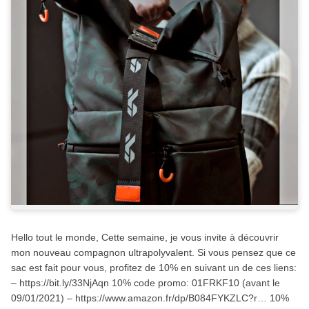
Hello tout le monde, Cette semaine, je vous invite à découvrir
mon nouveau compagnon ultrapolyvalent. Si vous pensez que ce
sac est fait pour vous, profitez de 10% en suivant un de ces liens:
– https://bit.ly/33NjAqn 10% code promo: 01FRKF10 (avant le
09/01/2021) – https://www.amazon.fr/dp/B084FYKZLC?r… 10%