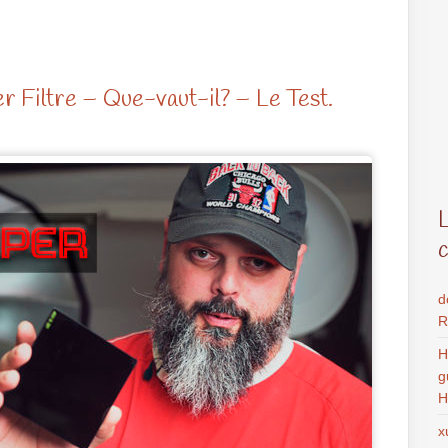
r Filtre – Que-vaut-il? – Le Test.
d
R
H
g
H
x