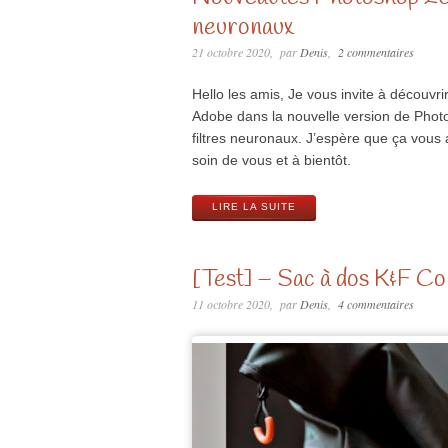
neuronaux
21 octobre 2020
par
Denis
2 commentaires
Hello les amis, Je vous invite à découvri
Adobe dans la nouvelle version de Phot
filtres neuronaux. J’espère que ça vous a
soin de vous et à bientôt.
LIRE LA SUITE
[Test] – Sac à dos K&F Co
11 octobre 2020
par
Denis
4 commentaires