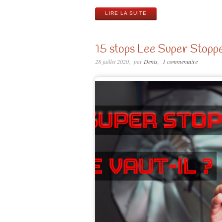
LIRE LA SUITE
15 stops Lee Super Stoppe
28 juillet 2020
par
Denis
1 commentaire