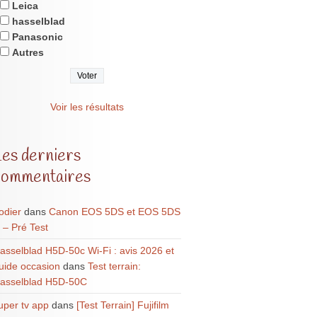
Leica
hasselblad
Panasonic
Autres
Voir les résultats
Les derniers
commentaires
odier
dans
Canon EOS 5DS et EOS 5DS
 – Pré Test
asselblad H5D-50c Wi-Fi : avis 2026 et
uide occasion
dans
Test terrain:
asselblad H5D-50C
uper tv app
dans
[Test Terrain] Fujifilm