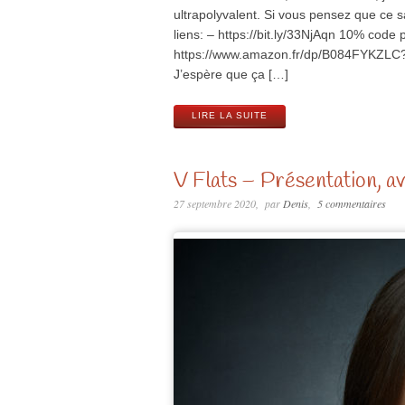
ultrapolyvalent. Si vous pensez que ce s
liens: – https://bit.ly/33NjAqn 10% cod
https://www.amazon.fr/dp/B084FYKZLC
J’espère que ça […]
LIRE LA SUITE
V Flats – Présentation, avi
27 septembre 2020
par
Denis
5 commentaires