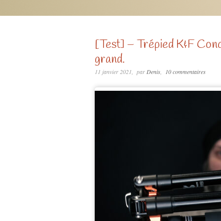
[Test] – Trépied K&F Con
grand.
11 janvier 2021
par
Denis
10 commentaires