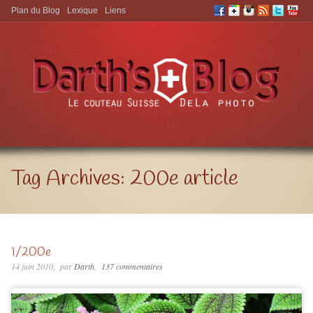
Plan du Blog
Lexique
Liens
Aller à:
Tag Archives:
200e article
1/200e
14 juin 2010
par
Darth
137 commentaires