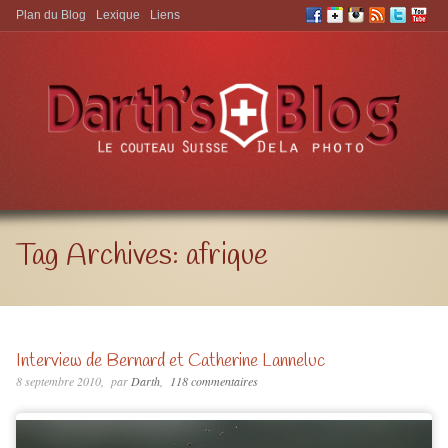
Plan du Blog
Lexique
Liens
Aller à:
Tag Archives:
afrique
Interview de Bernard et Catherine Lanneluc
8 septembre 2010
par
Darth
118 commentaires