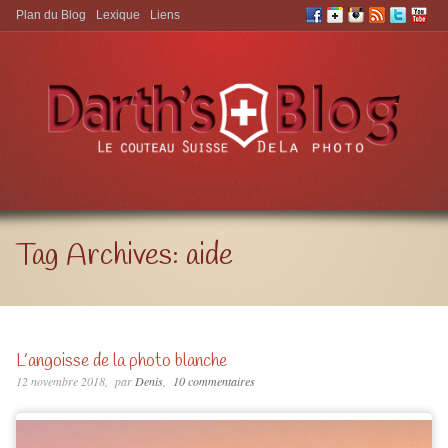
Plan du Blog
Lexique
Liens
Aller à:
Tag Archives:
aide
L’angoisse de la photo blanche
12 novembre 2018
par
Denis
10 commentaires