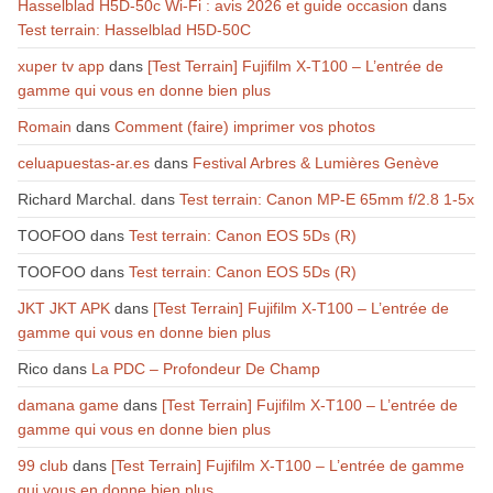
Hasselblad H5D-50c Wi-Fi : avis 2026 et guide occasion
dans
Test terrain: Hasselblad H5D-50C
xuper tv app
dans
[Test Terrain] Fujifilm X-T100 – L’entrée de
gamme qui vous en donne bien plus
Romain
dans
Comment (faire) imprimer vos photos
celuapuestas-ar.es
dans
Festival Arbres & Lumières Genève
Richard Marchal.
dans
Test terrain: Canon MP-E 65mm f/2.8 1-5x
TOOFOO
dans
Test terrain: Canon EOS 5Ds (R)
TOOFOO
dans
Test terrain: Canon EOS 5Ds (R)
JKT JKT APK
dans
[Test Terrain] Fujifilm X-T100 – L’entrée de
gamme qui vous en donne bien plus
Rico
dans
La PDC – Profondeur De Champ
damana game
dans
[Test Terrain] Fujifilm X-T100 – L’entrée de
gamme qui vous en donne bien plus
99 club
dans
[Test Terrain] Fujifilm X-T100 – L’entrée de gamme
qui vous en donne bien plus