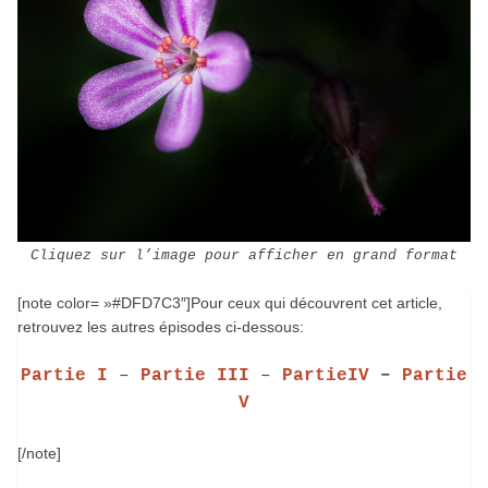
Cliquez sur l’image pour afficher en grand format
[note color= »#DFD7C3″]Pour ceux qui découvrent cet article,
retrouvez les autres épisodes ci-dessous:
Partie I
–
Partie III
–
PartieIV
–
Partie
V
[/note]