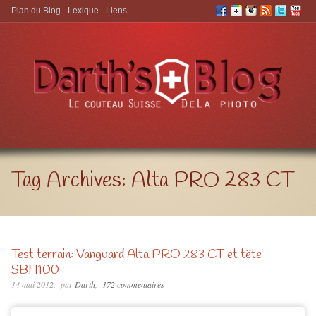
Plan du Blog
Lexique
Liens
Aller à:
Tag Archives:
Alta PRO 283 CT
Test terrain: Vanguard Alta PRO 283 CT et tête
SBH100
14 mai 2012
par
Darth
172 commentaires