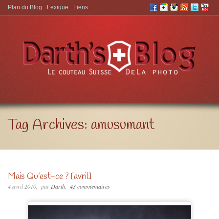
Plan du Blog
Lexique
Liens
Aller à:
Tag Archives:
amusumant
Mais Qu’est-ce ? [avril]
4 avril 2010
par
Darth
43 commentaires