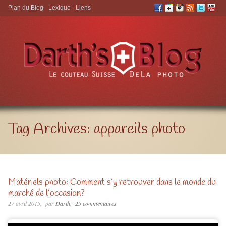
Plan du Blog
Lexique
Liens
Aller à:
Tag Archives:
appareils photo
Matériels photo: Comment s’y retrouver dans le monde du
marché de l’occasion?
27 avril 2015
par
Darth
25 commentaires