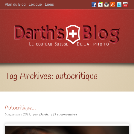
Plan du Blog
Lexique
Liens
Aller à:
Tag Archives:
autocritique
Autocritique…
6 septembre 2011
par
Darth
121 commentaires