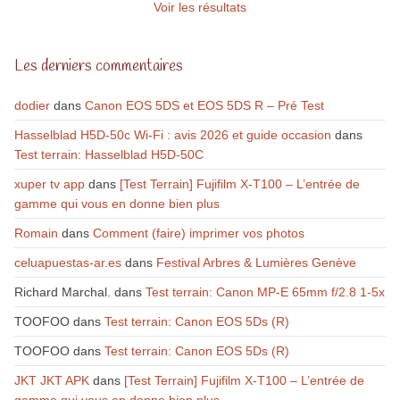
Voir les résultats
Les derniers commentaires
dodier
dans
Canon EOS 5DS et EOS 5DS R – Pré Test
Hasselblad H5D-50c Wi-Fi : avis 2026 et guide occasion
dans
Test terrain: Hasselblad H5D-50C
xuper tv app
dans
[Test Terrain] Fujifilm X-T100 – L’entrée de
gamme qui vous en donne bien plus
Romain
dans
Comment (faire) imprimer vos photos
celuapuestas-ar.es
dans
Festival Arbres & Lumières Genève
Richard Marchal.
dans
Test terrain: Canon MP-E 65mm f/2.8 1-5x
TOOFOO
dans
Test terrain: Canon EOS 5Ds (R)
TOOFOO
dans
Test terrain: Canon EOS 5Ds (R)
JKT JKT APK
dans
[Test Terrain] Fujifilm X-T100 – L’entrée de
gamme qui vous en donne bien plus