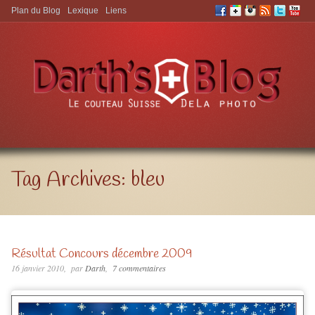
Plan du Blog
Lexique
Liens
Aller à:
Tag Archives:
bleu
Résultat Concours décembre 2009
16 janvier 2010
par
Darth
7 commentaires