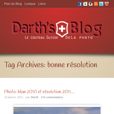
Plan du Blog
Lexique
Liens
Aller à:
Tag Archives:
bonne résolution
Photo: bilan 2010 et résolution 2011…
10 janvier 2011
par
Darth
134 commentaires