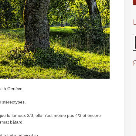
L
arc à Genève.
 stéréotypes.
 que le fameux 2/3, elle n’est même pas 4/3 et encore
rmat bâtard.
t à fait inadmissible.