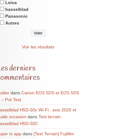
Leica
hasselblad
Panasonic
Autres
Voir les résultats
Les derniers
commentaires
odier
dans
Canon EOS 5DS et EOS 5DS
 – Pré Test
asselblad H5D-50c Wi-Fi : avis 2026 et
uide occasion
dans
Test terrain:
asselblad H5D-50C
uper tv app
dans
[Test Terrain] Fujifilm