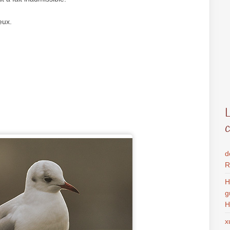
eux.
d
R
H
g
H
x