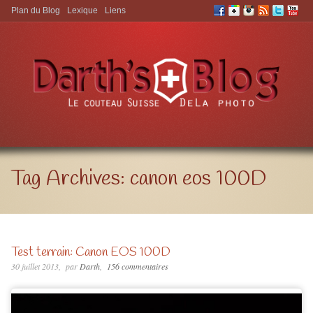
Plan du Blog
Lexique
Liens
Aller à:
Tag Archives:
canon eos 100D
Test terrain: Canon EOS 100D
30 juillet 2013
par
Darth
156 commentaires