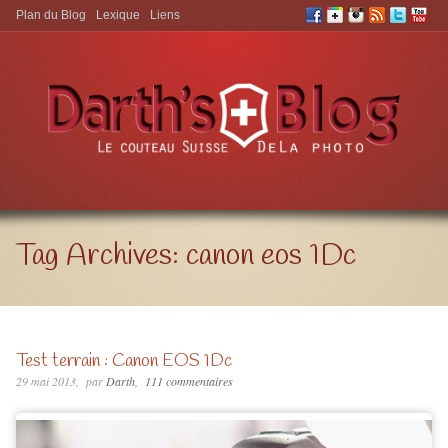
Plan du Blog
Lexique
Liens
Aller à:
Tag Archives:
canon eos 1Dc
Test terrain : Canon EOS 1Dc
29 mai 2013
par
Darth
111 commentaires