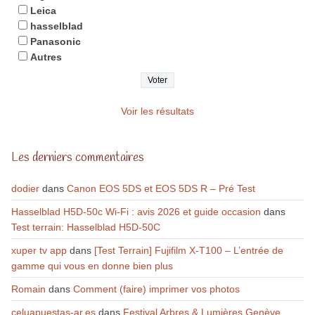
Leica
hasselblad
Panasonic
Autres
Voir les résultats
Les derniers commentaires
dodier
dans
Canon EOS 5DS et EOS 5DS R – Pré Test
Hasselblad H5D-50c Wi-Fi : avis 2026 et guide occasion
dans
Test terrain: Hasselblad H5D-50C
xuper tv app
dans
[Test Terrain] Fujifilm X-T100 – L’entrée de
gamme qui vous en donne bien plus
Romain
dans
Comment (faire) imprimer vos photos
celuapuestas-ar.es
dans
Festival Arbres & Lumières Genève