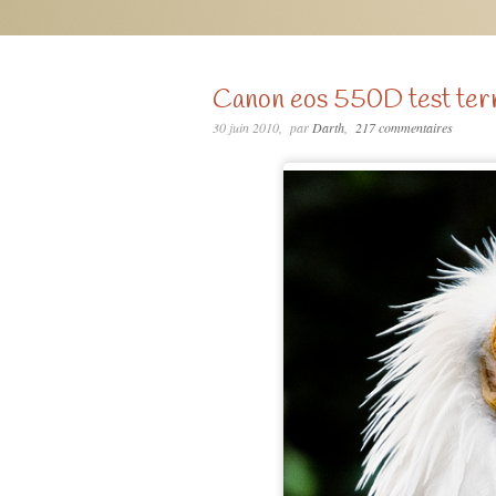
Canon eos 550D test ter
30 juin 2010
par
Darth
217 commentaires