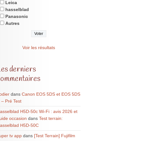
Leica
hasselblad
Panasonic
Autres
Voir les résultats
Les derniers
commentaires
odier
dans
Canon EOS 5DS et EOS 5DS
 – Pré Test
asselblad H5D-50c Wi-Fi : avis 2026 et
uide occasion
dans
Test terrain:
asselblad H5D-50C
uper tv app
dans
[Test Terrain] Fujifilm