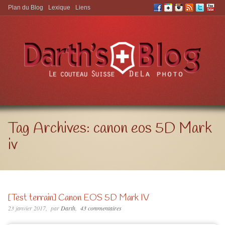
Plan du Blog
Lexique
Liens
Aller à:
Tag Archives:
canon eos 5D Mark
iv
[Test terrain] Canon EOS 5D Mark IV
23 janvier 2017
par
Darth
43 commentaires