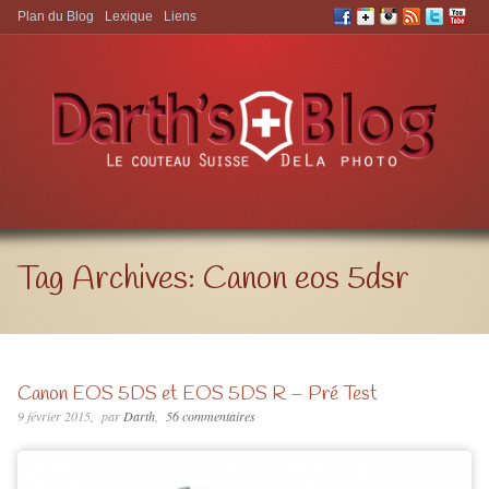
Plan du Blog
Lexique
Liens
Aller à:
Tag Archives:
Canon eos 5dsr
Canon EOS 5DS et EOS 5DS R – Pré Test
9 février 2015
par
Darth
56 commentaires