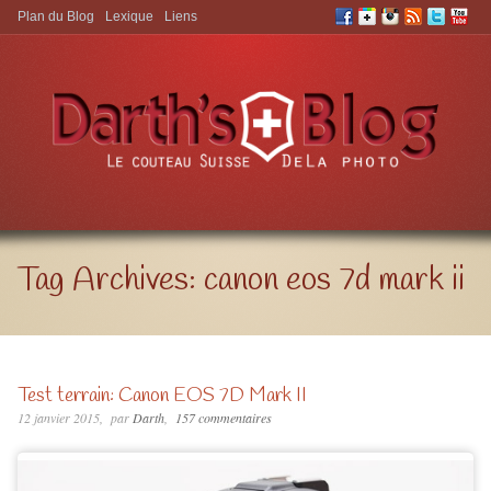
Plan du Blog
Lexique
Liens
Aller à:
Tag Archives:
canon eos 7d mark ii
Test terrain: Canon EOS 7D Mark II
12 janvier 2015
par
Darth
157 commentaires