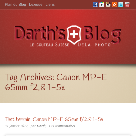
Plan du Blog
Lexique
Liens
Aller à:
Tag Archives:
Canon MP-E
65mm f2.8 1-5x
Test terrain: Canon MP-E 65mm f/2.8 1-5x
31 janvier 2012
par
Darth
175 commentaires