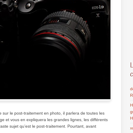
d
R
H
g
 sur le post-traitement en photo, il parlera de toutes les
H
e et vous en expliquera les grandes lignes, les différents
 vaste sujet qu’est le post-traitement. Pourtant, avant
x