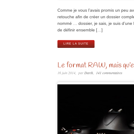
Comme je vous l’avais promis un peu avant
retouche afin de créer un dossier comple
nommé … dossier, je sais, je suis d’une 
de définir ensemble […]
LIRE LA SUITE
Le format RAW, mais qu’es
16 juin 2014
par
Darth
141 commentaires