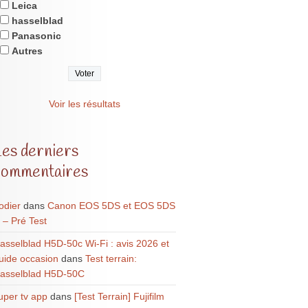
Leica
hasselblad
Panasonic
Autres
Voir les résultats
Les derniers
commentaires
odier
dans
Canon EOS 5DS et EOS 5DS
 – Pré Test
asselblad H5D-50c Wi-Fi : avis 2026 et
uide occasion
dans
Test terrain:
asselblad H5D-50C
uper tv app
dans
[Test Terrain] Fujifilm