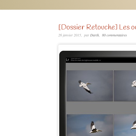
[Dossier Retouche] Les ou
26 janvier 2015
par
Darth
80 commentaires