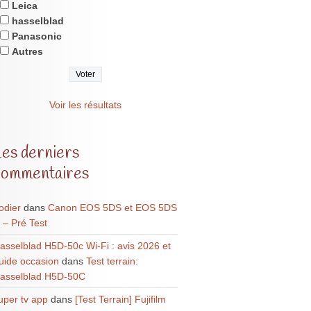
Leica
hasselblad
Panasonic
Autres
Voir les résultats
Les derniers
commentaires
odier
dans
Canon EOS 5DS et EOS 5DS
 – Pré Test
asselblad H5D-50c Wi-Fi : avis 2026 et
uide occasion
dans
Test terrain:
asselblad H5D-50C
uper tv app
dans
[Test Terrain] Fujifilm