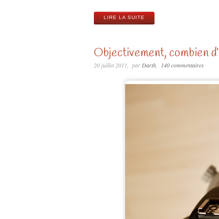
LIRE LA SUITE
Objectivement, combien d’
20 juillet 2011
par
Darth
140 commentaires