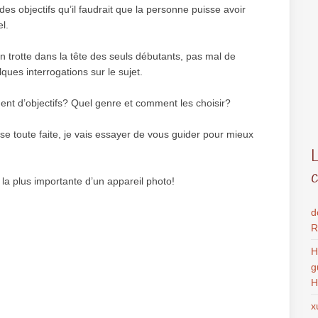
es objectifs qu’il faudrait que la personne puisse avoir
l.
 trotte dans la tête des seuls débutants, pas mal de
ues interrogations sur le sujet.
iment d’objectifs? Quel genre et comment les choisir?
se toute faite, je vais essayer de vous guider pour mieux
ie la plus importante d’un appareil photo!
d
R
H
g
H
x