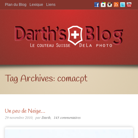
Plan du Blog
Lexique
Liens
Aller à:
Tag Archives:
comacpt
Un peu de Neige…
29 novembre 2010
par
Darth
143 commentaires