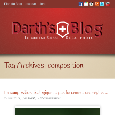
Plan du Blog
Lexique
Liens
Aller à:
Tag Archives:
composition
La composition: Sa logique et pas forcément ses règles …
27 août 2014
par
Darth
127 commentaires