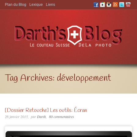
Plan du Blog
Lexique
Liens
Aller à:
Tag Archives:
développement
[Dossier Retouche] Les outils: Écran
26 janvier 2015
par
Darth
80 commentaires