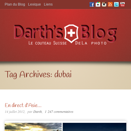
Plan du Blog
Lexique
Liens
Aller à:
Tag Archives:
dubai
En direct d’Asie…
14 juillet 2012
par
Darth
1 247 commentaires