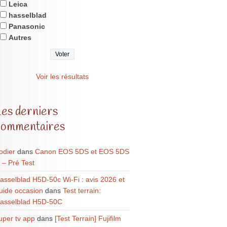
Leica
hasselblad
Panasonic
Autres
Voir les résultats
Les derniers
commentaires
odier
dans
Canon EOS 5DS et EOS 5DS
 – Pré Test
asselblad H5D-50c Wi-Fi : avis 2026 et
uide occasion
dans
Test terrain:
asselblad H5D-50C
uper tv app
dans
[Test Terrain] Fujifilm