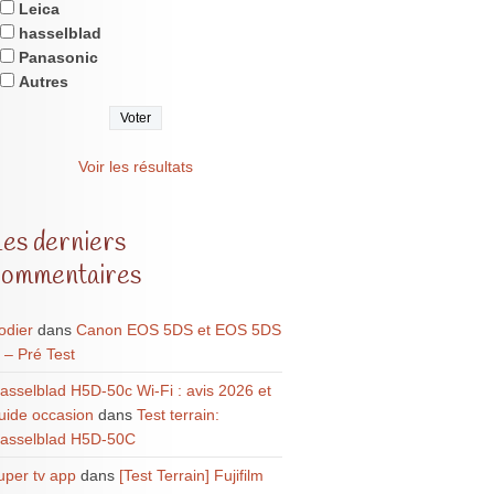
Leica
hasselblad
Panasonic
Autres
Voir les résultats
Les derniers
commentaires
odier
dans
Canon EOS 5DS et EOS 5DS
 – Pré Test
asselblad H5D-50c Wi-Fi : avis 2026 et
uide occasion
dans
Test terrain:
asselblad H5D-50C
uper tv app
dans
[Test Terrain] Fujifilm