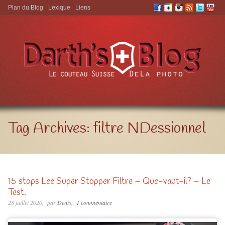
Plan du Blog
Lexique
Liens
Aller à:
Tag Archives:
filtre NDessionnel
15 stops Lee Super Stopper Filtre – Que-vaut-il? – Le
Test.
28 juillet 2020
par
Denis
1 commentaire