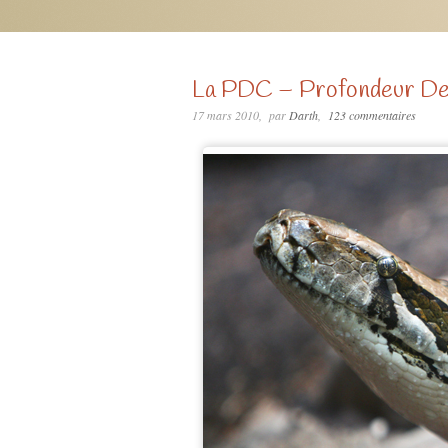
La PDC – Profondeur D
17 mars 2010
par
Darth
123 commentaires