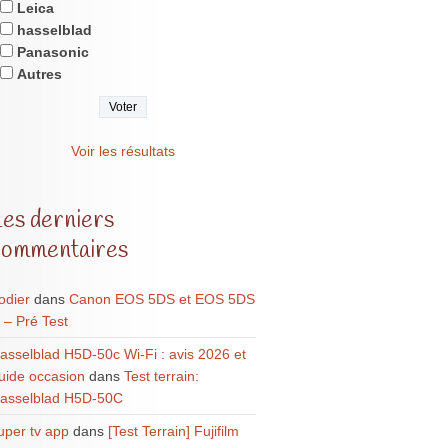
Leica
hasselblad
Panasonic
Autres
Voir les résultats
Les derniers
commentaires
odier
dans
Canon EOS 5DS et EOS 5DS
 – Pré Test
asselblad H5D-50c Wi-Fi : avis 2026 et
uide occasion
dans
Test terrain:
asselblad H5D-50C
uper tv app
dans
[Test Terrain] Fujifilm