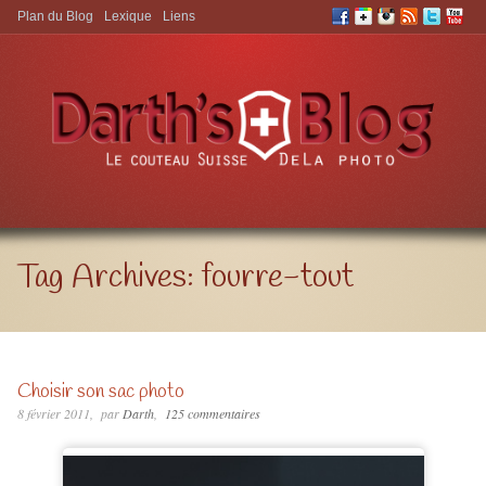
Plan du Blog
Lexique
Liens
Aller à:
Tag Archives:
fourre-tout
Choisir son sac photo
8 février 2011
par
Darth
125 commentaires