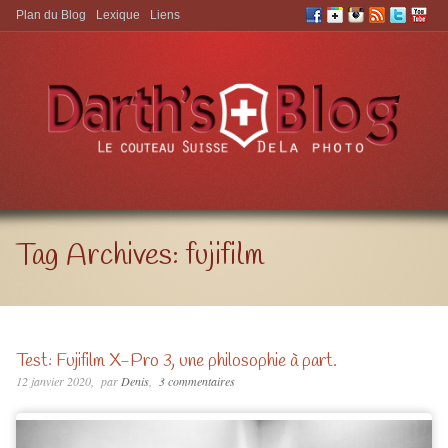
Plan du Blog
Lexique
Liens
Aller à:
Tag Archives:
fujifilm
Test: Fujifilm X-Pro 3, une philosophie à part.
12 janvier 2020
par
Denis
3 commentaires