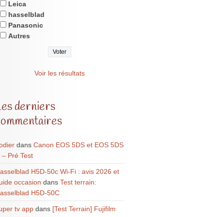
Leica
hasselblad
Panasonic
Autres
Voir les résultats
Les derniers
commentaires
odier
dans
Canon EOS 5DS et EOS 5DS
 – Pré Test
asselblad H5D-50c Wi-Fi : avis 2026 et
uide occasion
dans
Test terrain:
asselblad H5D-50C
uper tv app
dans
[Test Terrain] Fujifilm