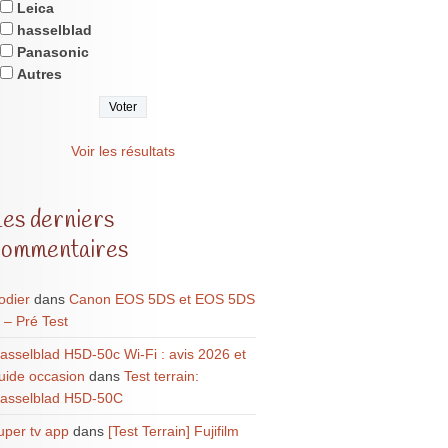
Leica
hasselblad
Panasonic
Autres
Voir les résultats
Les derniers
commentaires
odier
dans
Canon EOS 5DS et EOS 5DS
 – Pré Test
asselblad H5D-50c Wi-Fi : avis 2026 et
uide occasion
dans
Test terrain:
asselblad H5D-50C
uper tv app
dans
[Test Terrain] Fujifilm