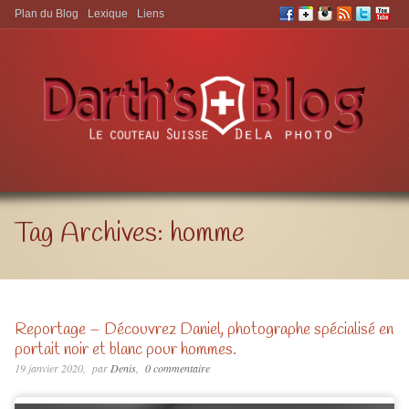
Plan du Blog
Lexique
Liens
Aller à:
Tag Archives:
homme
Reportage – Découvrez Daniel, photographe spécialisé en
portait noir et blanc pour hommes.
19 janvier 2020
par
Denis
0 commentaire