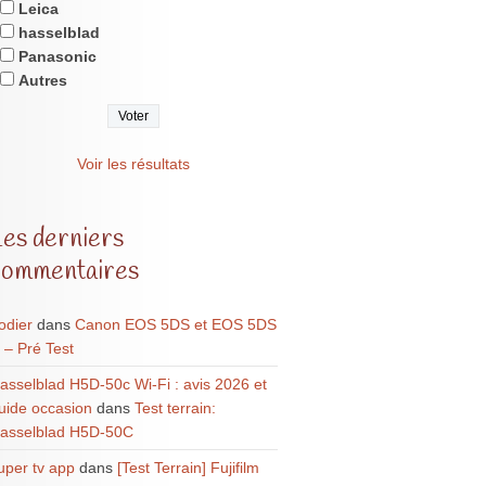
Leica
hasselblad
Panasonic
Autres
Voir les résultats
Les derniers
commentaires
odier
dans
Canon EOS 5DS et EOS 5DS
 – Pré Test
asselblad H5D-50c Wi-Fi : avis 2026 et
uide occasion
dans
Test terrain:
asselblad H5D-50C
uper tv app
dans
[Test Terrain] Fujifilm