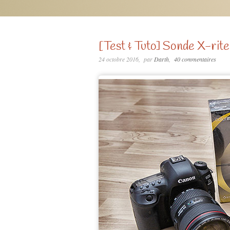
[Test & Tuto] Sonde X-rit
24 octobre 2016
par
Darth
40 commentaires