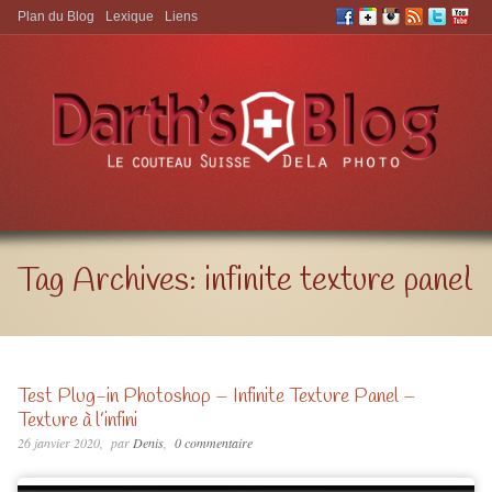
Plan du Blog
Lexique
Liens
Aller à:
Tag Archives:
infinite texture panel
Test Plug-in Photoshop – Infinite Texture Panel –
Texture à l’infini
26 janvier 2020
par
Denis
0 commentaire